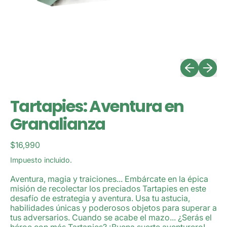
Diapositiva 
Siguien
Tartapies: Aventura en
Granalianza
Precio habitual
$16,990
Impuesto incluido.
Aventura, magia y traiciones... Embárcate en la épica
misión de recolectar los preciados Tartapies en este
desafío de estrategia y aventura. Usa tu astucia,
habilidades únicas y poderosos objetos para superar a
tus adversarios. Cuando se acabe el mazo... ¿Serás el
héroe con más Tartapies? ¡Buena suerte aventurero!