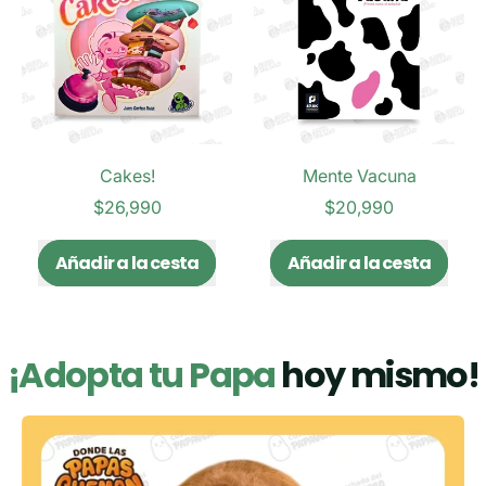
-
Noche
First
Race
Cakes!
Mente Vacuna
$26,990
$20,990
Precio habitual
Precio habitual
Añadir a la cesta
Añadir a la cesta
,
,
Cakes!
Mente
Vacuna
¡Adopta tu Papa
hoy mismo!