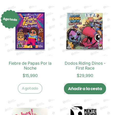
Agotado
Fiebre de Papas Por la
Dodos Riding Dinos -
Noche
First Race
$15,990
$29,990
Precio habitual
Precio habitual
Agotado
Añadir a la cesta
,
,
Fiebre
de
Dodos
Papas
Riding
Por
Dinos
la