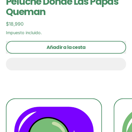
Peluche Donde Las Papas
Queman
Precio habitual
$18,990
Impuesto incluido.
Añadir a la cesta