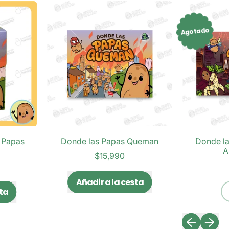
Agotado
pas
Donde las Papas Queman
Donde las 
Apap
$15,990
$1
Precio habitual
Añadir a la cesta
Precio habitual
Ag
,
Donde
las
Diapositiva 
Siguien
Papas