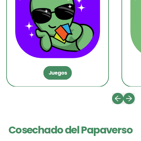
Juegos
Diapositiva 
Siguien
Cosechado del Papaverso